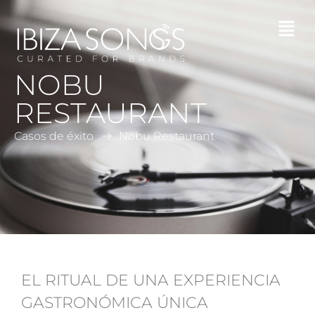
NOBU
RESTAURANT
Casos de éxito
Nobu Restaurant
EL RITUAL DE UNA EXPERIENCIA
GASTRONÓMICA ÚNICA